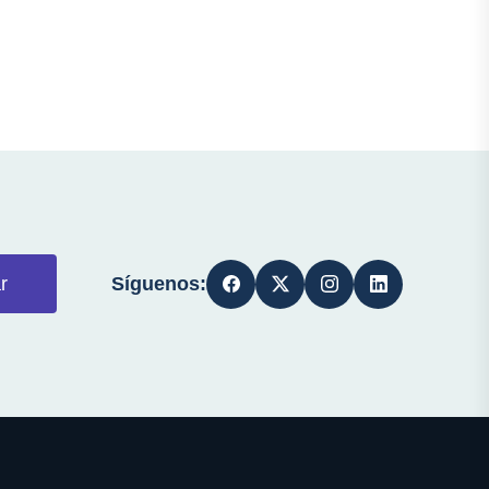
Síguenos:
r