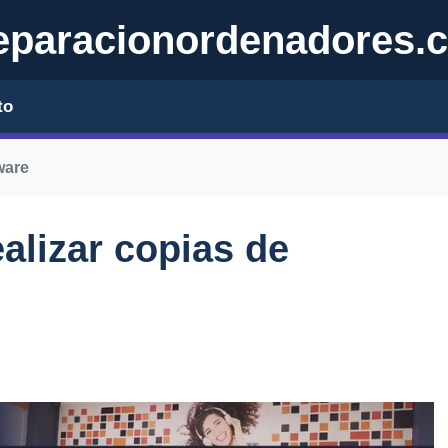
eparacionordenadores.
to
ware
alizar copias de