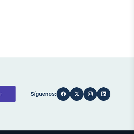
Síguenos:
r