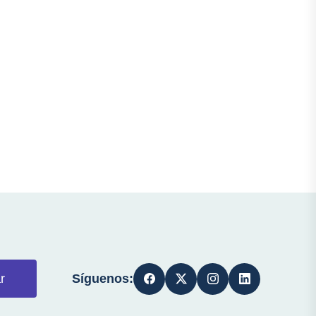
Síguenos:
r