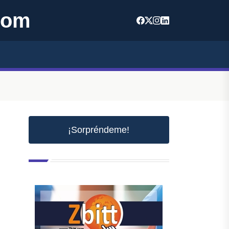
com
¡Sorpréndeme!