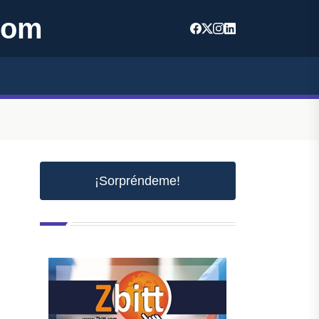
com
¡Sorpréndeme!