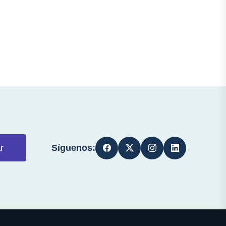
Síguenos:
r