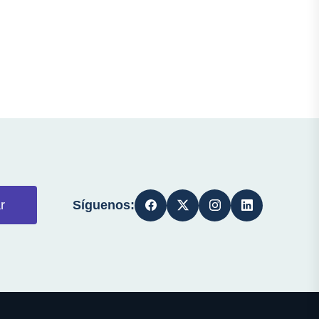
Síguenos:
r