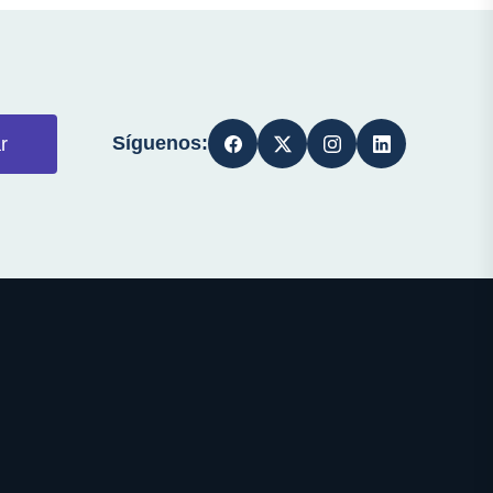
Síguenos:
r